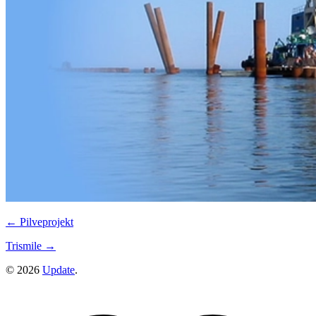
← Pilveprojekt
Trismile →
©
2026
Update
.